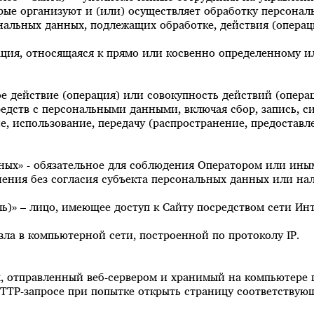
ые организуют и (или) осуществляет обработку персонал
нальных данных, подлежащих обработке, действия (опера
ация, относящаяся к прямо или косвенно определенному и
ое действие (операция) или совокупность действий (опера
едств с персональными данными, включая сбор, запись, с
е, использование, передачу (распространение, предоставле
нных» - обязательное для соблюдения Оператором или ин
нения без согласия субъекта персональных данных или на
ель)» – лицо, имеющее доступ к Сайту посредством сети И
узла в компьютерной сети, построенной по протоколу IP.
, отправленный веб-сервером и хранимый на компьютере п
HTTP-запросе при попытке открыть страницу соответствующ